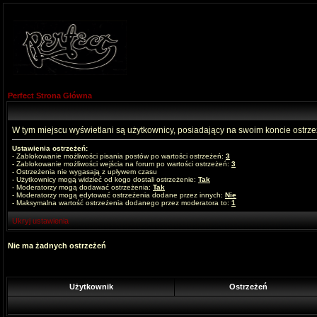
Perfect Strona Główna
W tym miejscu wyświetlani są użytkownicy, posiadający na swoim koncie ostrz
Ustawienia ostrzeżeń:
- Zablokowanie możliwości pisania postów po wartości ostrzeżeń:
3
- Zablokowanie możliwości wejścia na forum po wartości ostrzeżeń:
3
- Ostrzeżenia nie wygasają z upływem czasu
- Użytkownicy mogą widzieć od kogo dostali ostrzeżenie:
Tak
- Moderatorzy mogą dodawać ostrzeżenia:
Tak
- Moderatorzy mogą edytować ostrzeżenia dodane przez innych:
Nie
- Maksymalna wartość ostrzeżenia dodanego przez moderatora to:
1
Ukryj ustawienia
Nie ma żadnych ostrzeżeń
Użytkownik
Ostrzeżeń