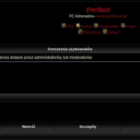
Perfect
FC Adrenalina -
www.perfect.art.pl
FAQ
Szukaj
Użytkownicy
Grupy
Rejestracja
Zaloguj
Ostrzeżenia użytkowników
eżenia dodane przez administratorów, lub moderatorów.
Wartość
Szczegóły