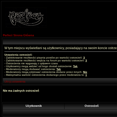
Perfect Strona Główna
W tym miejscu wyświetlani są użytkownicy, posiadający na swoim koncie ostrz
Ustawienia ostrzeżeń:
- Zablokowanie możliwości pisania postów po wartości ostrzeżeń:
3
- Zablokowanie możliwości wejścia na forum po wartości ostrzeżeń:
3
- Ostrzeżenia nie wygasają z upływem czasu
- Użytkownicy mogą widzieć od kogo dostali ostrzeżenie:
Tak
- Moderatorzy mogą dodawać ostrzeżenia:
Tak
- Moderatorzy mogą edytować ostrzeżenia dodane przez innych:
Nie
- Maksymalna wartość ostrzeżenia dodanego przez moderatora to:
1
Ukryj ustawienia
Nie ma żadnych ostrzeżeń
Użytkownik
Ostrzeżeń