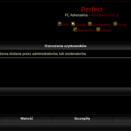
Perfect
FC Adrenalina -
www.perfect.art.pl
FAQ
Szukaj
Użytkownicy
Grupy
Rejestracja
Zaloguj
Ostrzeżenia użytkowników
eżenia dodane przez administratorów, lub moderatorów.
Wartość
Szczegóły