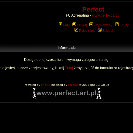
Perfect
FC Adrenalina -
www.perfect.art.pl
FAQ
Szukaj
Użytkownicy
Grupy
Rejestracja
Zaloguj
Informacja
Dostęp do tej części forum wymaga zalogowania się.
nie jesteś jeszcze zarejestrowany, kliknij
Tutaj
żeby przejść do formularza rejestrac
Powered by
phpBB
modified by
Przemo
© 2003 phpBB Group