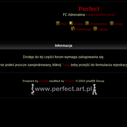
Perfect
FC Adrenalina -
www.perfect.art.pl
FAQ
Szukaj
Użytkownicy
Grupy
Rejestracja
Zaloguj
Informacja
Dostęp do tej części forum wymaga zalogowania się.
nie jesteś jeszcze zarejestrowany, kliknij
Tutaj
żeby przejść do formularza rejestrac
Powered by
phpBB
modified by
Przemo
© 2003 phpBB Group