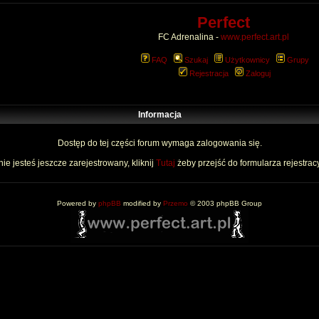
Perfect
FC Adrenalina -
www.perfect.art.pl
FAQ
Szukaj
Użytkownicy
Grupy
Rejestracja
Zaloguj
Informacja
Dostęp do tej części forum wymaga zalogowania się.
nie jesteś jeszcze zarejestrowany, kliknij
Tutaj
żeby przejść do formularza rejestrac
Powered by
phpBB
modified by
Przemo
© 2003 phpBB Group