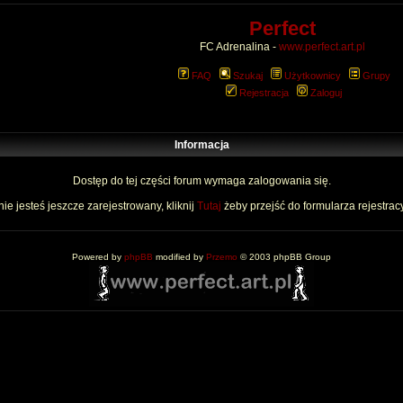
Perfect
FC Adrenalina -
www.perfect.art.pl
FAQ
Szukaj
Użytkownicy
Grupy
Rejestracja
Zaloguj
Informacja
Dostęp do tej części forum wymaga zalogowania się.
nie jesteś jeszcze zarejestrowany, kliknij
Tutaj
żeby przejść do formularza rejestrac
Powered by
phpBB
modified by
Przemo
© 2003 phpBB Group