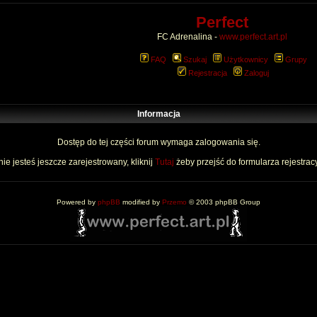
Perfect
FC Adrenalina -
www.perfect.art.pl
FAQ
Szukaj
Użytkownicy
Grupy
Rejestracja
Zaloguj
Informacja
Dostęp do tej części forum wymaga zalogowania się.
nie jesteś jeszcze zarejestrowany, kliknij
Tutaj
żeby przejść do formularza rejestrac
Powered by
phpBB
modified by
Przemo
© 2003 phpBB Group