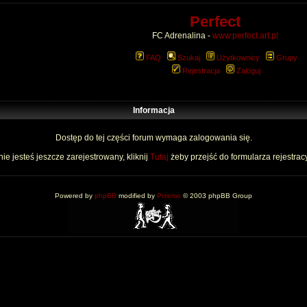
Perfect
FC Adrenalina -
www.perfect.art.pl
FAQ
Szukaj
Użytkownicy
Grupy
Rejestracja
Zaloguj
Informacja
Dostęp do tej części forum wymaga zalogowania się.
nie jesteś jeszcze zarejestrowany, kliknij
Tutaj
żeby przejść do formularza rejestrac
Powered by
phpBB
modified by
Przemo
© 2003 phpBB Group