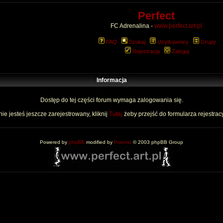
Perfect
FC Adrenalina -
www.perfect.art.pl
FAQ
Szukaj
Użytkownicy
Grupy
Rejestracja
Zaloguj
Informacja
Dostęp do tej części forum wymaga zalogowania się.
nie jesteś jeszcze zarejestrowany, kliknij
Tutaj
żeby przejść do formularza rejestrac
Powered by
phpBB
modified by
Przemo
© 2003 phpBB Group