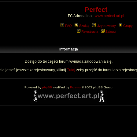
Perfect
FC Adrenalina -
www.perfect.art.pl
FAQ
Szukaj
Użytkownicy
Grupy
Rejestracja
Zaloguj
Informacja
Dostęp do tej części forum wymaga zalogowania się.
nie jesteś jeszcze zarejestrowany, kliknij
Tutaj
żeby przejść do formularza rejestrac
Powered by
phpBB
modified by
Przemo
© 2003 phpBB Group