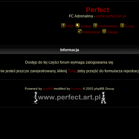
Perfect
FC Adrenalina -
www.perfect.art.pl
FAQ
Szukaj
Użytkownicy
Grupy
Rejestracja
Zaloguj
Informacja
Dostęp do tej części forum wymaga zalogowania się.
nie jesteś jeszcze zarejestrowany, kliknij
Tutaj
żeby przejść do formularza rejestrac
Powered by
phpBB
modified by
Przemo
© 2003 phpBB Group