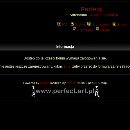
Perfect
FC Adrenalina -
www.perfect.art.pl
FAQ
Szukaj
Użytkownicy
Grupy
Rejestracja
Zaloguj
Informacja
Dostęp do tej części forum wymaga zalogowania się.
nie jesteś jeszcze zarejestrowany, kliknij
Tutaj
żeby przejść do formularza rejestrac
Powered by
phpBB
modified by
Przemo
© 2003 phpBB Group