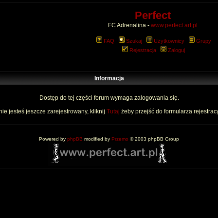
Perfect
FC Adrenalina -
www.perfect.art.pl
FAQ
Szukaj
Użytkownicy
Grupy
Rejestracja
Zaloguj
Informacja
Dostęp do tej części forum wymaga zalogowania się.
nie jesteś jeszcze zarejestrowany, kliknij
Tutaj
żeby przejść do formularza rejestrac
Powered by
phpBB
modified by
Przemo
© 2003 phpBB Group