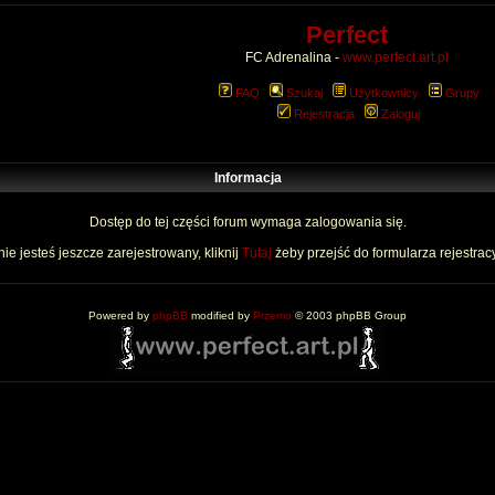
Perfect
FC Adrenalina -
www.perfect.art.pl
FAQ
Szukaj
Użytkownicy
Grupy
Rejestracja
Zaloguj
Informacja
Dostęp do tej części forum wymaga zalogowania się.
nie jesteś jeszcze zarejestrowany, kliknij
Tutaj
żeby przejść do formularza rejestrac
Powered by
phpBB
modified by
Przemo
© 2003 phpBB Group