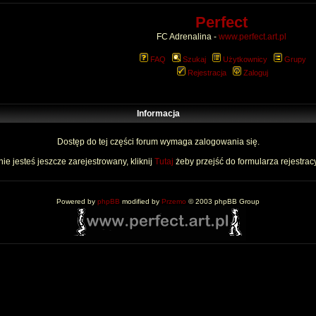
Perfect
FC Adrenalina -
www.perfect.art.pl
FAQ
Szukaj
Użytkownicy
Grupy
Rejestracja
Zaloguj
Informacja
Dostęp do tej części forum wymaga zalogowania się.
nie jesteś jeszcze zarejestrowany, kliknij
Tutaj
żeby przejść do formularza rejestrac
Powered by
phpBB
modified by
Przemo
© 2003 phpBB Group