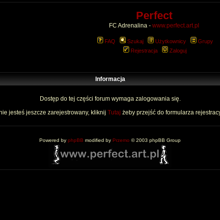
Perfect
FC Adrenalina -
www.perfect.art.pl
FAQ
Szukaj
Użytkownicy
Grupy
Rejestracja
Zaloguj
Informacja
Dostęp do tej części forum wymaga zalogowania się.
nie jesteś jeszcze zarejestrowany, kliknij
Tutaj
żeby przejść do formularza rejestrac
Powered by
phpBB
modified by
Przemo
© 2003 phpBB Group