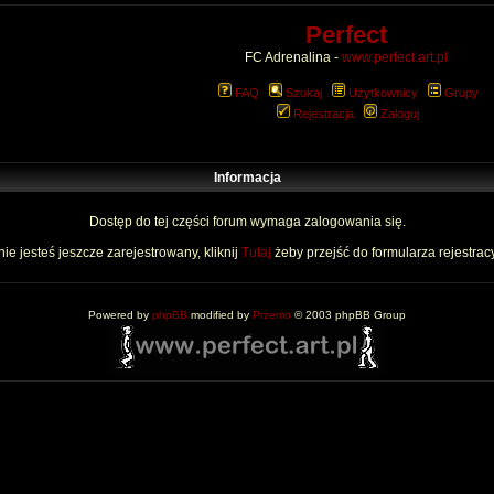
Perfect
FC Adrenalina -
www.perfect.art.pl
FAQ
Szukaj
Użytkownicy
Grupy
Rejestracja
Zaloguj
Informacja
Dostęp do tej części forum wymaga zalogowania się.
nie jesteś jeszcze zarejestrowany, kliknij
Tutaj
żeby przejść do formularza rejestrac
Powered by
phpBB
modified by
Przemo
© 2003 phpBB Group