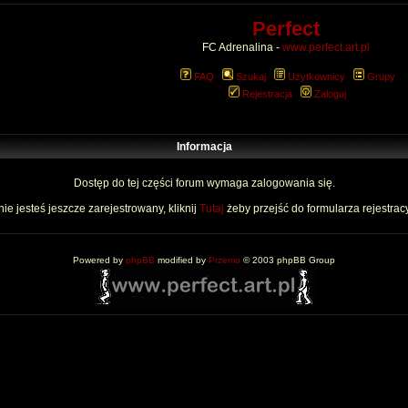
Perfect
FC Adrenalina -
www.perfect.art.pl
FAQ
Szukaj
Użytkownicy
Grupy
Rejestracja
Zaloguj
Informacja
Dostęp do tej części forum wymaga zalogowania się.
nie jesteś jeszcze zarejestrowany, kliknij
Tutaj
żeby przejść do formularza rejestrac
Powered by
phpBB
modified by
Przemo
© 2003 phpBB Group