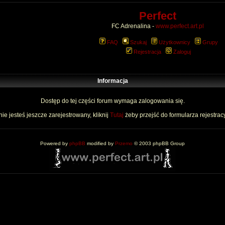
Perfect
FC Adrenalina -
www.perfect.art.pl
FAQ
Szukaj
Użytkownicy
Grupy
Rejestracja
Zaloguj
Informacja
Dostęp do tej części forum wymaga zalogowania się.
nie jesteś jeszcze zarejestrowany, kliknij
Tutaj
żeby przejść do formularza rejestrac
Powered by
phpBB
modified by
Przemo
© 2003 phpBB Group