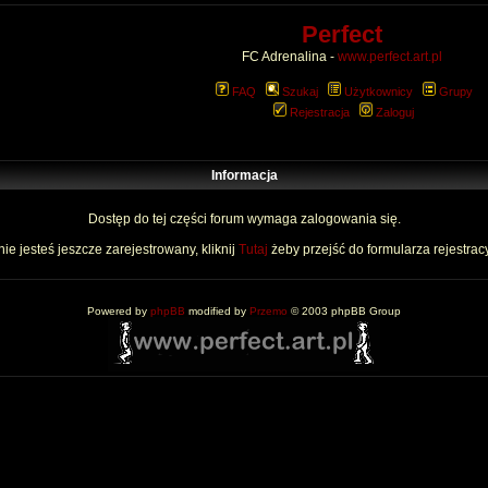
Perfect
FC Adrenalina -
www.perfect.art.pl
FAQ
Szukaj
Użytkownicy
Grupy
Rejestracja
Zaloguj
Informacja
Dostęp do tej części forum wymaga zalogowania się.
nie jesteś jeszcze zarejestrowany, kliknij
Tutaj
żeby przejść do formularza rejestrac
Powered by
phpBB
modified by
Przemo
© 2003 phpBB Group