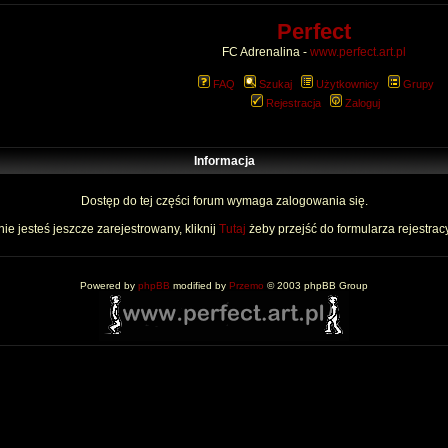
Perfect
FC Adrenalina -
www.perfect.art.pl
FAQ
Szukaj
Użytkownicy
Grupy
Rejestracja
Zaloguj
Informacja
Dostęp do tej części forum wymaga zalogowania się.
nie jesteś jeszcze zarejestrowany, kliknij
Tutaj
żeby przejść do formularza rejestrac
Powered by
phpBB
modified by
Przemo
© 2003 phpBB Group