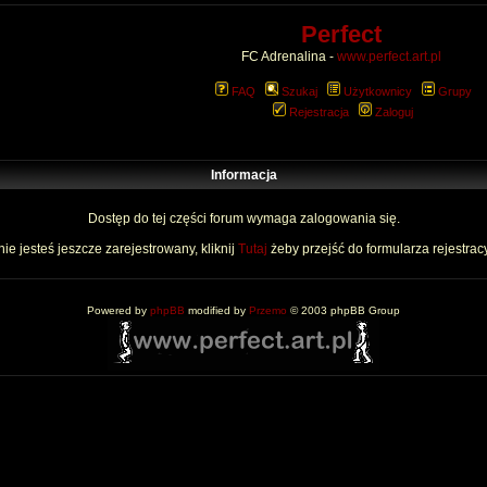
Perfect
FC Adrenalina -
www.perfect.art.pl
FAQ
Szukaj
Użytkownicy
Grupy
Rejestracja
Zaloguj
Informacja
Dostęp do tej części forum wymaga zalogowania się.
nie jesteś jeszcze zarejestrowany, kliknij
Tutaj
żeby przejść do formularza rejestrac
Powered by
phpBB
modified by
Przemo
© 2003 phpBB Group