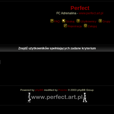
Perfect
FC Adrenalina -
www.perfect.art.pl
FAQ
Szukaj
Użytkownicy
Grupy
Rejestracja
Zaloguj
Znajdź użytkowników spełniających zadane kryterium
Powered by
phpBB
modified by
Przemo
© 2003 phpBB Group