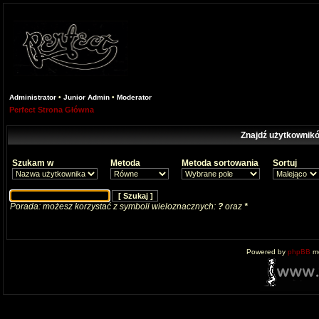
Administrator
•
Junior Admin
•
Moderator
Perfect Strona Główna
Znajdź użytkownikó
Szukam w
Metoda
Metoda sortowania
Sortuj
Porada: możesz korzystać z symboli wieloznacznych:
?
oraz
*
Powered by
phpBB
mo