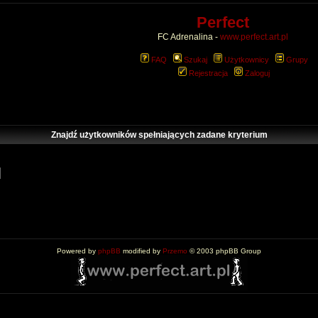
Perfect
FC Adrenalina -
www.perfect.art.pl
FAQ
Szukaj
Użytkownicy
Grupy
Rejestracja
Zaloguj
Znajdź użytkowników spełniających zadane kryterium
Powered by
phpBB
modified by
Przemo
© 2003 phpBB Group