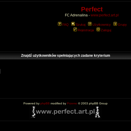
Perfect
FC Adrenalina -
www.perfect.art.pl
FAQ
Szukaj
Użytkownicy
Grupy
Rejestracja
Zaloguj
Znajdź użytkowników spełniających zadane kryterium
Powered by
phpBB
modified by
Przemo
© 2003 phpBB Group