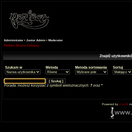
Administrator
•
Junior Admin
•
Moderator
Perfect Strona Główna
Znajdź użytkownikó
Szukam w
Metoda
Metoda sortowania
Sortuj
Porada: możesz korzystać z symboli wieloznacznych:
?
oraz
*
Powered by
phpBB
mo