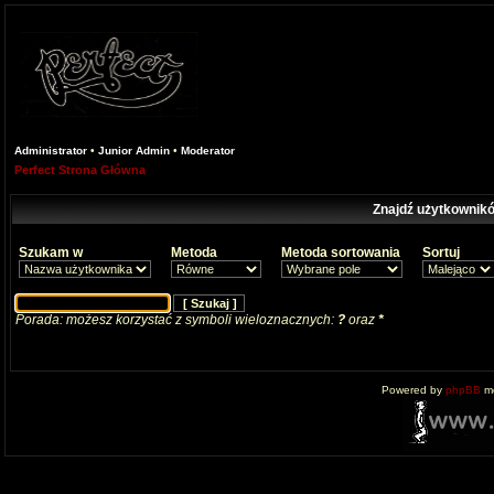
Administrator
•
Junior Admin
•
Moderator
Perfect Strona Główna
Znajdź użytkownikó
Szukam w
Metoda
Metoda sortowania
Sortuj
Porada: możesz korzystać z symboli wieloznacznych:
?
oraz
*
Powered by
phpBB
mo