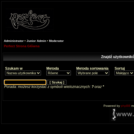
Administrator
•
Junior Admin
•
Moderator
Perfect Strona Główna
Znajdź użytkownikó
Szukam w
Metoda
Metoda sortowania
Sortuj
Porada: możesz korzystać z symboli wieloznacznych:
?
oraz
*
Powered by
phpBB
mo