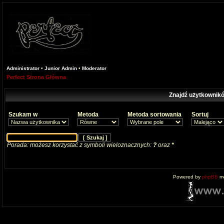
Administrator
•
Junior Admin
•
Moderator
Perfect Strona Główna
Znajdź użytkownikó
Szukam w
Metoda
Metoda sortowania
Sortuj
Porada: możesz korzystać z symboli wieloznacznych:
?
oraz
*
Powered by
phpBB
mo