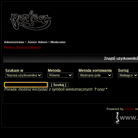
Administrator
•
Junior Admin
•
Moderator
Perfect Strona Główna
Znajdź użytkownikó
Szukam w
Metoda
Metoda sortowania
Sortuj
Porada: możesz korzystać z symboli wieloznacznych:
?
oraz
*
Powered by
phpBB
mo