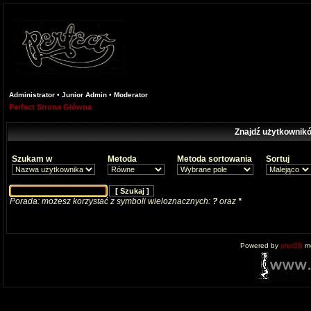
Administrator
•
Junior Admin
•
Moderator
Perfect Strona Główna
Znajdź użytkownikó
Szukam w
Metoda
Metoda sortowania
Sortuj
Porada: możesz korzystać z symboli wieloznacznych:
?
oraz
*
Powered by
phpBB
mo