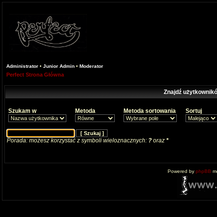
Administrator
•
Junior Admin
•
Moderator
Perfect Strona Główna
Znajdź użytkownikó
Szukam w
Metoda
Metoda sortowania
Sortuj
Porada: możesz korzystać z symboli wieloznacznych:
?
oraz
*
Powered by
phpBB
mo