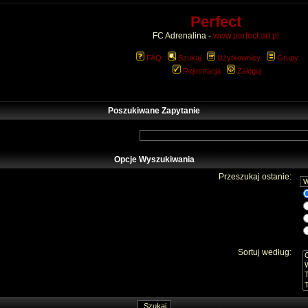
Perfect
FC Adrenalina -
www.perfect.art.pl
FAQ
Szukaj
Użytkownicy
Grupy
Rejestracja
Zaloguj
Poszukiwane Zapytanie
Opcje Wyszukiwania
Przeszukaj ostanie:
Sortuj według: