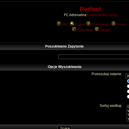
Perfect
FC Adrenalina -
www.perfect.art.pl
FAQ
Szukaj
Użytkownicy
Grupy
Rejestracja
Zaloguj
Poszukiwane Zapytanie
Opcje Wyszukiwania
Przeszukaj ostanie:
Sortuj według: