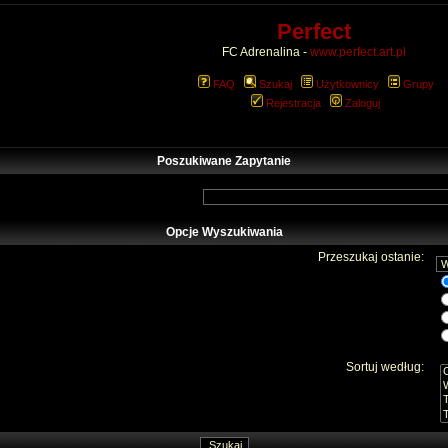
Perfect
FC Adrenalina -
www.perfect.art.pl
FAQ
Szukaj
Użytkownicy
Grupy
Rejestracja
Zaloguj
Poszukiwane Zapytanie
Opcje Wyszukiwania
Przeszukaj ostanie:
Sortuj według: