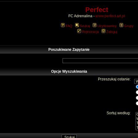
Perfect
FC Adrenalina -
www.perfect.art.pl
FAQ
Szukaj
Użytkownicy
Grupy
Rejestracja
Zaloguj
Poszukiwane Zapytanie
Opcje Wyszukiwania
Przeszukaj ostanie:
Sortuj według: