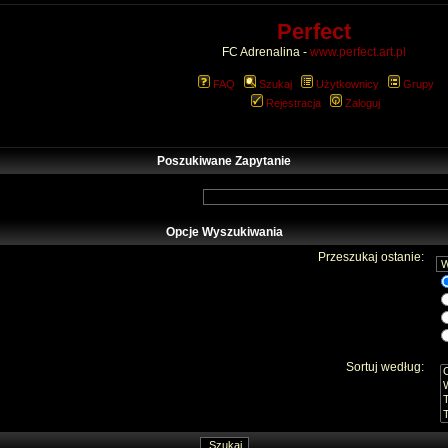
Perfect
FC Adrenalina -
www.perfect.art.pl
FAQ
Szukaj
Użytkownicy
Grupy
Rejestracja
Zaloguj
Poszukiwane Zapytanie
Opcje Wyszukiwania
Przeszukaj ostanie:
Sortuj według: