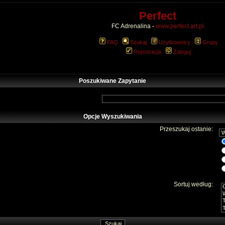
Perfect
FC Adrenalina -
www.perfect.art.pl
FAQ
Szukaj
Użytkownicy
Grupy
Rejestracja
Zaloguj
Poszukiwane Zapytanie
Opcje Wyszukiwania
Przeszukaj ostanie:
Sortuj według: