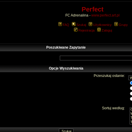
Perfect
FC Adrenalina -
www.perfect.art.pl
FAQ
Szukaj
Użytkownicy
Grupy
Rejestracja
Zaloguj
Poszukiwane Zapytanie
Opcje Wyszukiwania
Przeszukaj ostanie:
Sortuj według: