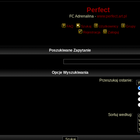
Perfect
FC Adrenalina -
www.perfect.art.pl
FAQ
Szukaj
Użytkownicy
Grupy
Rejestracja
Zaloguj
Poszukiwane Zapytanie
Opcje Wyszukiwania
Przeszukaj ostanie:
Sortuj według: