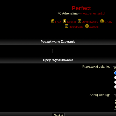
Perfect
FC Adrenalina -
www.perfect.art.pl
FAQ
Szukaj
Użytkownicy
Grupy
Rejestracja
Zaloguj
Poszukiwane Zapytanie
Opcje Wyszukiwania
Przeszukaj ostanie:
Sortuj według: