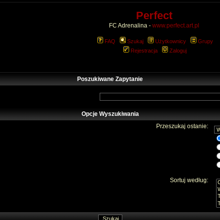
Perfect
FC Adrenalina -
www.perfect.art.pl
FAQ
Szukaj
Użytkownicy
Grupy
Rejestracja
Zaloguj
Poszukiwane Zapytanie
Opcje Wyszukiwania
Przeszukaj ostanie:
Sortuj według: