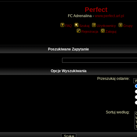
Perfect
FC Adrenalina -
www.perfect.art.pl
FAQ
Szukaj
Użytkownicy
Grupy
Rejestracja
Zaloguj
Poszukiwane Zapytanie
Opcje Wyszukiwania
Przeszukaj ostanie:
Sortuj według: