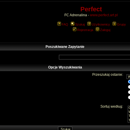
Perfect
FC Adrenalina -
www.perfect.art.pl
FAQ
Szukaj
Użytkownicy
Grupy
Rejestracja
Zaloguj
Poszukiwane Zapytanie
Opcje Wyszukiwania
Przeszukaj ostanie:
Sortuj według: