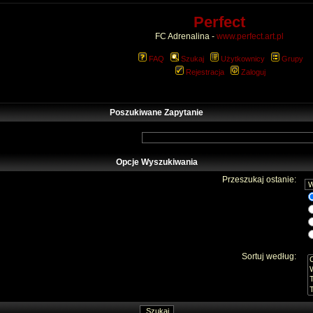
Perfect
FC Adrenalina -
www.perfect.art.pl
FAQ
Szukaj
Użytkownicy
Grupy
Rejestracja
Zaloguj
Poszukiwane Zapytanie
Opcje Wyszukiwania
Przeszukaj ostanie:
Sortuj według: