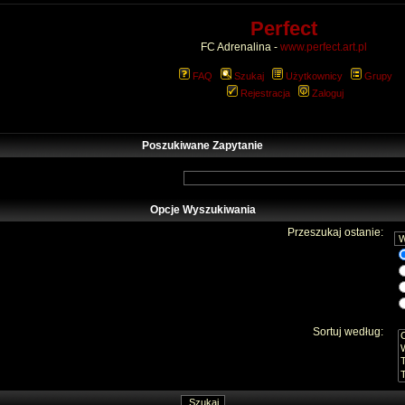
Perfect
FC Adrenalina -
www.perfect.art.pl
FAQ
Szukaj
Użytkownicy
Grupy
Rejestracja
Zaloguj
Poszukiwane Zapytanie
Opcje Wyszukiwania
Przeszukaj ostanie:
Sortuj według: