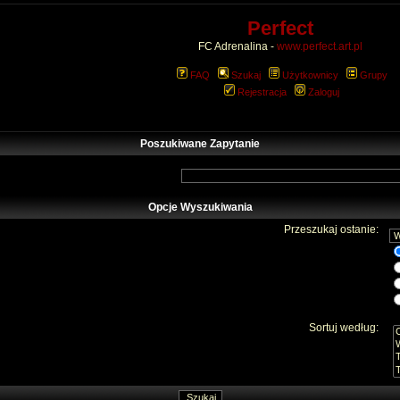
Perfect
FC Adrenalina -
www.perfect.art.pl
FAQ
Szukaj
Użytkownicy
Grupy
Rejestracja
Zaloguj
Poszukiwane Zapytanie
Opcje Wyszukiwania
Przeszukaj ostanie:
Sortuj według: