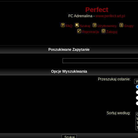
Perfect
FC Adrenalina -
www.perfect.art.pl
FAQ
Szukaj
Użytkownicy
Grupy
Rejestracja
Zaloguj
Poszukiwane Zapytanie
Opcje Wyszukiwania
Przeszukaj ostanie:
Sortuj według: