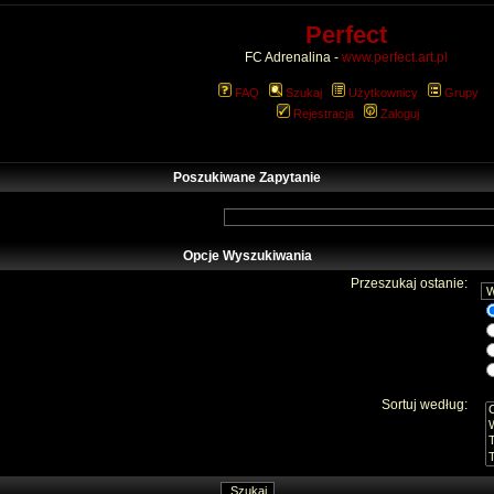
Perfect
FC Adrenalina -
www.perfect.art.pl
FAQ
Szukaj
Użytkownicy
Grupy
Rejestracja
Zaloguj
Poszukiwane Zapytanie
Opcje Wyszukiwania
Przeszukaj ostanie:
Sortuj według: